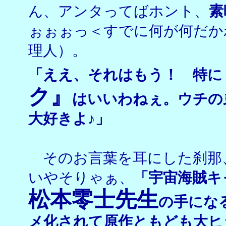
ん、アンタってばホント、
素
ぉぉぉっ＜すでに何が何だか
理人）。
「ええ、それはもう！ 特に
ク』
はいいわねぇ。ウチの
大好きよ♪」
そのお言葉を耳にした刹那
いやそりゃぁ、
「宇宙海賊キ
松本零士先生
の手にな
メ化されて原作ともども大ヒ