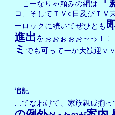
「
こーなりゃ頼みの綱は
ロ、そしてＴＶ○日及びＴＶ
ーロックに続いてぜひとも
進出
をぉぉぉぉぉ～っ！！
ミ
でも可ってーか大歓迎ｖ
追記
…てなわけで、家族親戚揃っ
の例外
案内