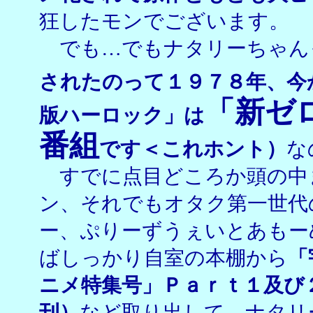
狂したモンでございます。
でも…でもナタリーちゃ
されたのって１９７８年、今
「新ゼ
版ハーロック」は
番組
です＜これホント）
な
すでに点目どころか頭の中
ン、それでもオタク第一世代
ー、ぷりーずうぇいとあもー
ばしっかり自室の本棚から
「
ニメ特集号」Ｐａｒｔ１及び
刊）
など取り出して、ナタリ