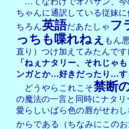
…てなわけでオバサン、今
ちゃんに通訳している従妹に
英語
フ
ちろん
だあたしゃ
っちも喋れねぇ
もん
直り）つけ加えてみたんです
「ねぇナタリー、それじゃも
ンガとか…好きだったり…す
禁断
どうやらこれこそ
の魔法の一言と同時にナタリ
愛らしいばら色の唇がせわし
からである（ちなみにこのお