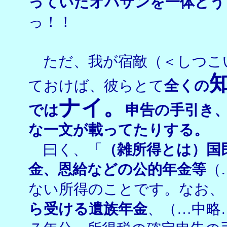
っていたオバサンを一体どう
っ！！
ただ、我が宿敵（＜しつこ
ておけば、彼らとて
全くの
ナイ。
では
申告の手引き
な一文が載ってたりする。
曰く、「
（雑所得とは）国
金、恩給などの公的年金等
（
ない所得のことです。なお、
ら受ける遺族年金
、（…中略