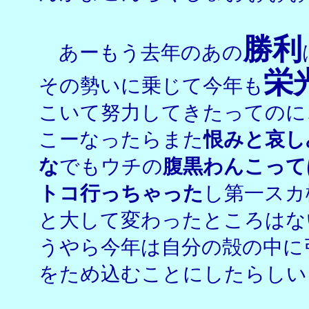
勝利
あーもう去年のあの
栄
その勢いに乗じて今年も
こいて努力してきたってのに
こーなったらまた
恨みと哀し
な
でもウチの
腹黒わんこって
トコ行っちゃった
し第一スカ
と大して変わったところはな
うやら今年は自分の殻の中に
をため込むことにしたらしい