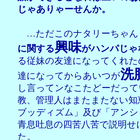
じゃありゃーせんか。
…ただこのナタリーちゃん
興味
に関する
がハンパじゃ
る従妹の友達になってくれた
洗
達になってからあいつが
し言ってンなこたどーだって
教、管理人はまたまたない知
ブッディズム」及び「アンシ
青息吐息の四苦八苦で説明せ
た。