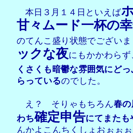
本日３月１４日といえば
甘々ムード一杯の
のてんこ盛り状態でございま
ックな夜
にもかかわらず
くさくも暗鬱な雰囲気にどっ
らっている
のでした。
え？ そりゃもちろん
春の
確定申告
わち
にてまたも
んかよこんちくしょおぉぉぉ