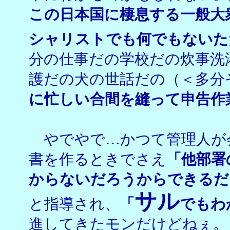
この日本国に棲息する一般大
シャリストでも何でもないた
分の仕事だの学校だの炊事洗
護だの犬の世話だの（＜多分
に忙しい合間を縫って申告作
やでやで…かつて管理人が
書を作るときでさえ
「他部署
からないだろうからできるだ
サル
と指導され、
「
でもわ
進してきたモンだけどねぇ。