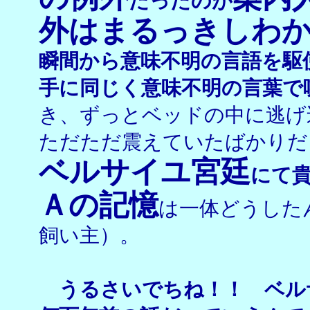
だったのが
外はまるっきしわ
瞬間から意味不明の言語を駆
手に同じく意味不明の言葉で
き、ずっとベッドの中に逃げ
ただただ震えていたばかりだ
ベルサイユ宮廷
にて
Ａの記憶
は一体どうした
飼い主）。
うるさいでちね！！ ベル