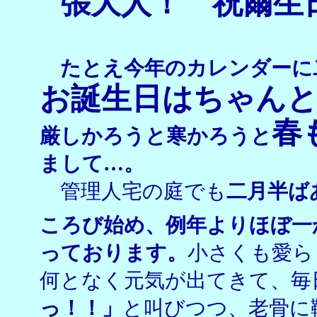
張大人！ 祝爾生
たとえ今年のカレンダーに
お誕生日はちゃん
春
厳しかろうと寒かろうと
まして…。
管理人宅の庭でも
二月半ば
ころび始め、例年よりほぼ一
っております。
小さくも愛ら
何となく元気が出てきて、毎
っ！！」
と叫びつつ、老骨に