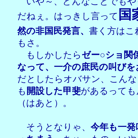
いや～、どんなことでもや
国
だねぇ。はっきし言って
然の非国民発言、
書く方はこ
もさ。
もしかしたら
ゼー○ショ関
なって、一介の庶民の叫びを
だとしたらオバサン、こんな
も
開設した甲斐
があるっても
（はあと）。
そうとなりゃ、
今年も一発