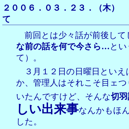
２００６．０３．２３．（
て
前回とは少々話が前後して
な前の話を何で今さら…
とい
て）。
３月１２日の日曜日といえ
か、管理人はそれこそ目ェつ
いたんですけど、そんな
切羽
しい出来事
なんかもほ
した。