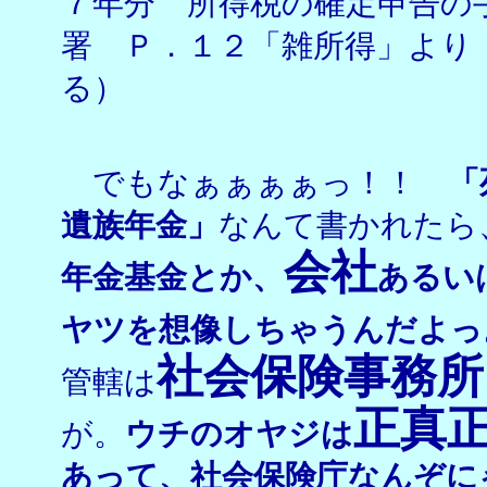
７年分 所得税の確定申告の
署 Ｐ．１２「雑所得」より
る）
でもなぁぁぁぁっ！！
「
遺族年金」
なんて書かれたら
会社
年金基金とか、
あるい
ヤツを想像しちゃうんだよっ
社会保険事務所
管轄は
正真
が。
ウチのオヤジは
あって、社会保険庁なんぞに