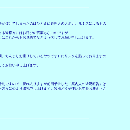
分が抜けてしまったのはひとえに管理人の大ポカ、凡ミスによるもの
さる皆様方にはお詫びの言葉もないのですが…。
くばこれからもお見捨てなきよう伏してお願い申し上げます。
間、ちんまりお座りしているヤツです）にリンクを貼っておりますの
しくお願い申し上げます。
時刻ですので、畏れ入りますが前回予告した「案内人の近況報告」は
た方々に心より御礼申し上げます。皆様どうぞ佳いお年をお迎え下さ