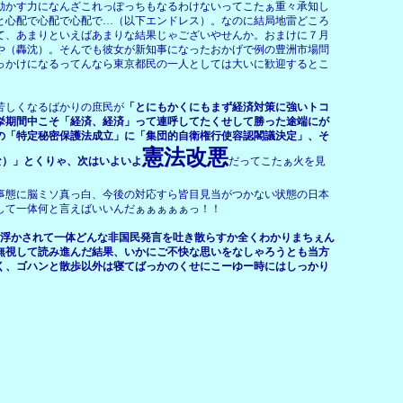
動かす力になんざこれっぽっちもなるわけないってこたぁ重々承知し
と心配で心配で心配で…（以下エンドレス）。なのに結局地雷どころ
て、あまりといえばあまりな結果じゃございやせんか。おまけに７月
や（轟沈）。そんでも彼女が新知事になったおかげで例の豊洲市場問
っかけになるってんなら東京都民の一人としては大いに歓迎するとこ
苦しくなるばかりの庶民が
「とにもかくにもまず経済対策に強いトコ
挙期間中こそ「経済、経済」って連呼してたくせして勝った途端にが
の「特定秘密保護法成立」に「集団的自衛権行使容認閣議決定」、そ
憲法改悪
な）」とくりゃ、次はいよいよ
だってこたぁ火を見
事態に脳ミソ真っ白、今後の対応すら皆目見当がつかない状態の日本
して一体何と言えばいいんだぁぁぁぁぁっ！！
に浮かされて一体どんな非国民発言を吐き散らすか全くわかりまちぇん
無視して読み進んだ結果、いかにご不快な思いをなしゃろうとも当方
く、ゴハンと散歩以外は寝てばっかのくせにこーゆー時にはしっかり