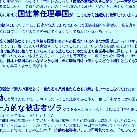
しい事実だが、少なくとも前世紀のような
「自国の国益のみを目的とした一方的な
る際にはやれ「テロとの戦い」だの「○○地域の治安維持」だの、それらしい理由を
国連常任理事国
らに加えて
が「こっちからは絶対に攻撃しないよ～
間違いなし
でしょーに。国家が強大であればあるほど国際社会への影響力・発言力も
故に口で言うほどの自分勝手はできなくなってるんじゃなかろーか。
全く無関係なくせして何故か国際社会からの風当たりはヘタな大国以上
だったりす
にミサイル飛ばしたり核実験やったりしてるし）。とはいえ先にも書いたとおり、
由で他所様に核ミサイルなんぞぶっ放したひにゃたちまち全世界を敵に回して（…
の困ったちゃんでもまたあるまい。そんでも万万万が一、敵国との心中覚悟でミサ
ら、日本や韓国みたいなチンケな国（＠北朝鮮目線＜笑）なんざ心中相手としても
てのが本音のよーな気がする。
所詮はド素人の妄想とて「当たるも八卦当たらぬも八卦」もいーとこ
なんだけどさ
効
だと思うんだよね～。何てったってこの建前がある限り、仮に日本がどっかの国
一方的な被害者ヅラ
ができる
んだもぉ～ん♪ どれほど日本を嫌
力になってるんじゃないかしらん。
内航行中に攻撃されたアメリカ艦船に加勢するため自衛隊が出撃したりしたひにゃ
国だからねェ…）「万が一ウチがアメリカ攻撃したら日本も加勢してくるってか？
れたとしても、もはや上記の
「一方的な被害者ヅラ」は不可能
である。
「だってア