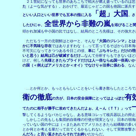
２１世紀になっても世界のあちこちで戦火が燃え盛っているのは悲
た
（よーな気がする）。おかげで、最近じゃどこの国も他国に派兵す
「超」大国
といい人口といい世界でも五本の指に入る
、さ
全世界から非難の嵐
したひにゃ、
を浴びること
叩かれ加減も中小国の比ではなし、結局のところ先様は、その強大さ
ただもう一方の北朝鮮はとゆーと、そんな
「大国のジレンマ」とは
かに不気味な存在
ではありますわな（…って言ってるそばから日本海
不可欠になってきつつある今日この頃、
単に「ぶちキレた」だけの理
いと思う）結局は己が破滅するだけ…
なんて分析すらもできないほど
けど、何しろ
先様ときたらプライドだけは人一倍ならぬ国一倍高いか
の国（＜例えばアメリカとか＜オイ）でなけりゃ沽券に係わる
、なん
…とか何とか、もっともらしいことをいくら書き散らしたところで
衛の徹底
有
の方が、日本の安全保障にとってはよっぽど
てたのに相手が勝手に攻めてきたんだよぉ、え～ん（ＴＴ）」って
撃してくるようなバカじゃなし、ある意味コレって核兵器以上の抑止
しかしこの先もしも集団的自衛権の行使が現実となり、日本の領海
っていない国の中には（＜またあれでアメリカときたら結構敵の多い
とか何とか考える輩だって出てくるかもしれない。そして実際攻撃さ
んだろ」と言い返されたらそれでお終い
だからだ。