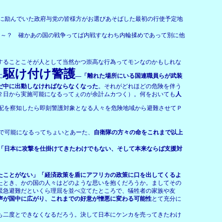
に励んでいた政府与党の皆様方がお選びあそばした最初の行使予定地
ぉ～？ 確かあの国の戦争ってば内戦すなわち内輪揉めであって別に他
することこそが人として当然かつ崇高な行為ってモンなのかもしれな
駆け付け警護
に
―「離れた場所にいる国連職員らが武装
だ中に出動しなければならなくなった
。それがどれほどの危険を伴う
２日から実施可能になるってぇのが余計ムカつく）。何をおいても
人
配を察知したら即刻警護対象となる人々を危険地域から避難させてＰ
で可能になるってちょいとあーた、
自衛隊の方々の命をこれまで以上
「日本に攻撃を仕掛けてきたわけでもない、そして本来ならば支援対
たことがない」「経済政策を盾にアフリカの政策に口を出してくるよ
たとき、かの国の人々はどのような思いを抱くだろうか。ましてその
緊急避難だといくら理屈を並べ立てたところで、犠牲者の家族や友
声が国中に広がり、これまでの好意が憎悪に変わる可能性
とて充分に
も二度とできなくなるだろう。決して日本にケンカを売ってきたわけ