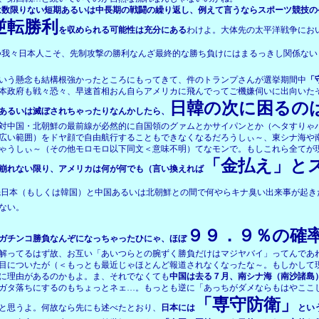
態は数限りない短期あるいは中長期の戦闘の繰り返し、例えて言うならスポーツ競技
逆転勝利
を収められる可能性は充分にある
わけよ。大体先の太平洋戦争にお
つ我々日本人こそ、先制攻撃の勝利なんざ最終的な勝ち負けにはまるっきし関係ない
いう懸念も結構根強かったところにもってきて、件のトランプさんが選挙期間中
「
本政府も戦々恐々、早速首相おん自らアメリカに飛んでってご機嫌伺いに出向いた
日韓の次に困るの
あるいは滅ぼされちゃったりなんかしたら、
対中国・北朝鮮の最前線が必然的に自国領のグァムとかサイパンとか（ヘタすりゃ
広い範囲）をドヤ顔で自由航行することもできなくなるだろうしぃ～、東シナ海や
ゃうしぃ～（その他モロモロ以下同文＜意味不明）てなモンで。もしこれら全てが
「金払え」と
崩れない限り、アメリカは何が何でも（言い換えれば
先日本（もしくは韓国）と中国あるいは北朝鮮との間で何やらキナ臭い出来事が起き
ない。
９９．９％の確
ガチンコ勝負なんぞになっちゃったひにゃ、ほぼ
解ってるはず故、お互い「あいつらとの腕ずく勝負だけはマジヤバイ」ってんであ
目についたが（＜もっとも最近じゃほとんど報道されなくなったな～。もしかして
に理由があるのかもよ。ま、それでなくても
中国は去る７月、南シナ海（南沙諸島
ガタ落ちにするのもちょっとネェ…。もっとも逆に「あっちがダメならもはやここ
「専守防衛」
と思うよ。何故なら先にも述べたとおり、
日本には
とい