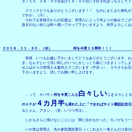
９／１５、１８：００台及び１９：００台にそれぞれぽっちりして下
クリックどうもありがとうございます！！ なのにまたまた御礼が
ですが…（汗）。
それでも皆様方からの応援は、管理人にとって何よりの励みでござ
急ぎのない折には時々覗いてやって下さいますよう、何卒よろしくお
２０１６．１１．３０．（水） 何を今更１３周年！！！
皆様、いつもお越し下さいましてどうもありがとうございます。お
ぎ」なんぞという言い回しがいつしかしっくり板につきまくってしま
せぶばかりの管理人＆案内人でございます（平伏っ）。そろそろお互
下さいますよう、伏してお願い申し上げます。
白々しい
…って、オバサン
何を今更こんな
こと
ヌカしと
４カ月半
のＵＰが
も遅れた上に「できればサイト開設記念日
るじゃん、アタシ…（笑…いつつ号泣）。
しかもさらに情けないことには「間に合わなかった」モノがもう一
いや実は管理人、先の参院選投票日（＜これまた一体どんだけ昔の