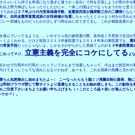
そりゃいくら何でも卑屈になり過ぎと違うか＞自分）で何を主張しようが世の中を
れ以上勢力伸ばしちゃったりしたひにゃ、一体この国はどーなっちまうのかと思う
けてみれば
２７年ぶりの与党単独過半数、改憲派四党が議席数三分の二獲得
だなん
寄り、自民改憲草案賛成派の女性候補が当選
しちゃったとくりゃもう何をか言わん
にいー加減なものだったかが少しずつ明るみに出てきてるし、これが都政改善のき
き進んでいってるような…。いやそりゃ先の参院選の際、長年続く不景気で生活が
～くよくわかる。だけど前回２０１３年参院選でも２０１４年末の衆院選でも、
選
の常套手段
だったじゃないよ。しかもそのやらかした実績てぇのが
１３年参院選後
立憲主義を完全にコケにしてる
これってマジ、
よ
狂わせで穴馬中の穴馬だったトランプさんまで当選しちゃって、今はまだ想定外の
向けてまっしぐらてな流れにもなりかねず…あーもう、これを国家の危機と言わず
要らん知恵熱出し始めまちたよ～♪ こーなったらもう脳ミソ沸騰自制心蒸発、熱
は即刻ブラウザ閉じて弊サイトより退避なさることをお勧め致しまち。この勧告を
もご注意下さいまちようお願い申ち上げまち（＜このところ益々老いが進んだらし
○ケか？）。