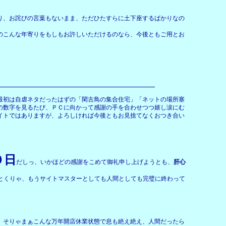
り、お詫びの言葉もないまま、ただひたすらに土下座するばかりなの
のこんな年寄りをもしもお許しいただけるのなら、今後ともご用とお
最初は自虐ネタだったはずの「閑古鳥の集合住宅」「ネットの場所塞
の数字を見るたび、ＰＣに向かって感謝の手を合わせつつ嬉し涙にむ
イトではありますが、よろしければ今後ともお見捨てなくおつき合い
０日
だしっ、いかほどの感謝をこめて御礼申し上げようとも、
肝心
とくりゃ、もうサイトマスターとしても人間としても完璧に終わって
。そりゃまぁこんな万年開店休業状態で息も絶え絶え、人間だったら