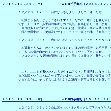
２０１６．１２．３１．（土） ＷＥＢ拍手御礼（２０１６．１２．２８
１２／２８、１７：００台にぽっちりクリックして下さった方
応援どうもありがとうございます！！ なのに一昨日はお礼も申し
です。モーロク一歩手前の年寄りのご無礼、何卒お許し下さいませ。
今月は多くの方にクリックしていただき、管理人・案内人共々大感
現在停滞中のＳＳ更新及びサイトリニューアルその他、「来年こそ
１２／３０、０６：００台にぽっちりクリックして下さったキリエ様
お返事どうもありがとうございました。案内所の場所、説明不足で
で、もしお気が向かれましたらクリックしてやって下さいませ。
ブログＵＲＬも早速確認致しました。詳しくは後ほど、新年のご挨
…と、ここまで書いたところでタイムアウト、時間切れになってし
また次回ということにさせて下さいませ。…って、最後の最後まで情
いますように。そしてもしよろしければ来年も何卒よろしくお願い申
２０１６．１２．２９．（木） ＷＥＢ拍手御礼（１６．１２．２７
１２／２７、０６：００台にぽっちり×３クリックして下さったキリ