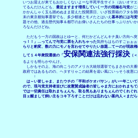
いつお迎えが来てもおかしくないよーな半死半生サイト（おいオマエ
てるんだけんども、
最近ますます増長していく一方の現極右与党
がこ
かかんしゃく玉も踏めぬまま迎えた投開票日、いざ投票箱のフタを開
末の東京都知事選挙でも、多少都連とモメたとはいえ
基本的には与党
題その他、過去歴代知事＆都庁のお偉いさんたちの仕事っぷりがいか
ろなんだけどね。
ただもう一方の国政はとゆーと、何だかどんどんキナ臭い方向へ突
っ！！」…ってんで与党に票を入れちゃった
気持ちはものすごぉぉぉ
らりと豹変、数の力にモノを言わせてやりたい放題…てーのが現政権
安保関連法強行採決
して１４年衆院選後の「
（＜
るよりも明らかやんけ。
しかもその上、海の向こうのアメリカ大統領選挙でもまさかの大番
政府ではあるものの、ヘタすりゃこの結果を追い風にいっそう改憲に
↑
は～い皆しゃま、またウチの「平和ボケオバサン」がいー年こいて
ので、現与党支持者並びに改憲賛成論者の皆しゃま方におかれまちて
では一切責任は取れまちぇんち、取る気もありまちぇんのでくれぐれ
目ェ醒まして飼い主をコキ下ろすことだけは忘れない案内人＜まだら