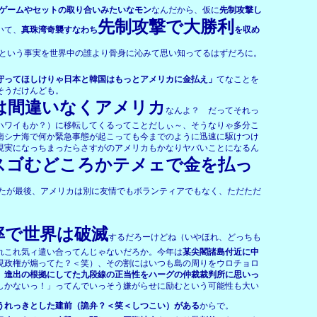
のゲームやセットの取り合いみたいなモン
なんだから、仮に
先制攻撃し
先制攻撃で大勝利
いて、
真珠湾奇襲すなわち
を収め
という事実を世界中の誰より骨身に沁みて思い知ってるはずだろに。
守ってほしけりゃ日本と韓国はもっとアメリカに金払え」
てなことを
そうだけんども。
は間違いなくアメリカ
なんよ？ だってそれっ
ハワイもか？）に移転してくるってことだしぃ～、そうなりゃ多分こ
南シナ海で何か緊急事態が起こっても今までのように迅速に駆けつけ
現実になっちまったらさすがのアメリカもかなりヤバいことになるん
スゴむどころかテメェで金を払っ
たが最後、アメリカは別に友情でもボランティアでもなく、ただただ
率で世界は破滅
するだろーけどね（いやほれ、どっちも
れこれ気ィ遣い合ってんじゃないだろか。今年は
某尖閣諸島付近に中
現政権が煽ってた？＜笑）、その割にはいつも島の周りをウロチョロ
）進出の根拠にしてた九段線の正当性をハーグの仲裁裁判所に思いっ
しかないっ！」ってんでいっそう嫌がらせに励むという可能性も大い
うれっきとした建前（詭弁？＜笑＜しつこい）がある
からで。