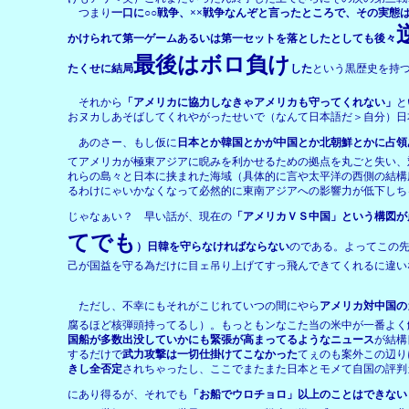
つまり
一口に○○戦争、××戦争なんぞと言ったところで、その実
かけられて第一ゲームあるいは第一セットを落としたとしても後々
最後はボロ負け
たくせに結局
した
という黒歴史を持
それから
「アメリカに協力しなきゃアメリカも守ってくれない」
と
おヌカしあそばしてくれやがったせいで（なんて日本語だ＞自分）日
あのさー、もし仮に
日本とか韓国とかが中国とか北朝鮮とかに占領
てアメリカが極東アジアに睨みを利かせるための拠点を丸ごと失い、
れらの島々と日本に挟まれた海域（具体的に言や太平洋の西側の結構
るわけにゃいかなくなって必然的に東南アジアへの影響力が低下しち
じゃなぁい？ 早い話が、現在の
「アメリカＶＳ中国」という構図が
てでも
）日韓を守らなければならない
のである。よってこの
己が国益を守る為だけに目ェ吊り上げてすっ飛んできてくれるに違い
ただし、不幸にもそれがこじれていつの間にやら
アメリカ対中国の
腐るほど核弾頭持ってるし）。もっともンなこた当の米中が一番よく
国船が多数出没していかにも緊張が高まってるようなニュース
が結構
するだけで
武力攻撃は一切仕掛けてこなかった
てぇのも案外この辺り
きし全否定
されちゃったし、ここでまたまた日本とモメて自国の評判
にあり得るが、それでも
「お船でウロチョロ」以上のことはできない