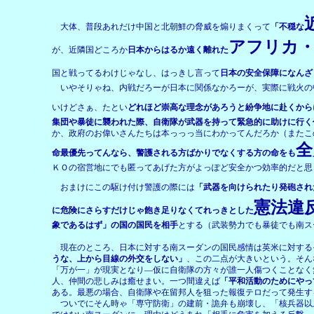
大体、普段あれだけ中国と北朝鮮の脅威を煽りまくって
「不穏な
アフリカ
が、近隣国どころか
日本からはるか遠く離れた
国と戦ってるわけじゃなし、はっきし言って
日本の安全保障になんざ
いやそりゃね、内戦だろーが日本に関係なかろーが、実際に戦火の
いけどさぁ、たとい
どれほど崇高な理念があろうと紛争地に赴くから
集団や暴徒に襲われた際、自衛隊が武器を持って緊急的に助けに行く
か、政府のお偉いさんたちは本っっっ当にわかってんだろか（またこ
全
命最優先ってんなら、警護される方ばかりでなくする方の命をも
ＫＯの宿営地にでも匿ってあげた方がよっぽど安全かつ効率的だと思
おまけにこの駆け付け警護の際には
「武器を向けられたり発砲され
憲法違
に危険にさらすだけじゃ飽き足りなくてれっきとした
象であるはず」の国の国民を相手
とする（武装勢力でも暴徒でも南ス
現在のところ、日本に対する南スーダンの国民感情は英米に対する
うな、上から目線の外交をしない」
、この二点が大きいという。そん
「万が一」が現実となり―仮に自衛隊の方々が誰一人傷つくことなく
人、仲間の悲しみは癒せまい。一つ間違えば
「平和活動のためにやっ
ある。最悪の場合、自衛隊や在留邦人を狙った報復テロだって発生す
ついでにそん時ゃ「専守防衛」の建前・詭弁も崩壊し、「核兵器以