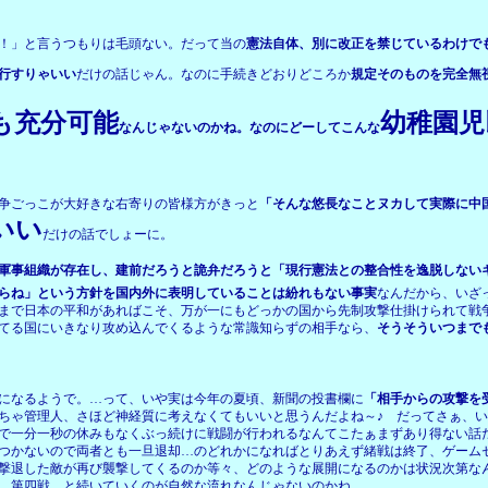
！」と言うつもりは毛頭ない。だって当の
憲法自体、別に改正を禁じているわけで
行すりゃいい
だけの話じゃん。なのに手続きどおりどころか
規定そのものを完全無
も充分可能
幼稚園児
なんじゃないのかね。なのにどーしてこんな
争ごっこが大好きな右寄りの皆様方がきっと
「そんな悠長なことヌカして実際に中
いい
だけの話でしょーに。
軍事組織が存在し、建前だろうと詭弁だろうと「現行憲法との整合性を逸脱しない
らね」という方針を国内外に表明していることは紛れもない事実
なんだから、いざ
まで日本の平和があればこそ、万が一にもどっかの国から先制攻撃仕掛けられて戦
てる国にいきなり攻め込んでくるような常識知らずの相手なら、
そうそういつまで
になるようで。…って、いや実は今年の夏頃、新聞の投書欄に
「相手からの攻撃を
ちゃ管理人、さほど神経質に考えなくてもいいと思うんだよね～♪ だってさぁ、い
で一分一秒の休みもなくぶっ続けに戦闘が行われるなんてこたぁまずあり得ない話
つかないので両者とも一旦退却…のどれかになればとりあえず緒戦は終了、ゲーム
撃退した敵が再び襲撃してくるのか等々、どのような展開になるのかは状況次第な
、第四戦…と続いていくのが自然な流れなんじゃないのかね。