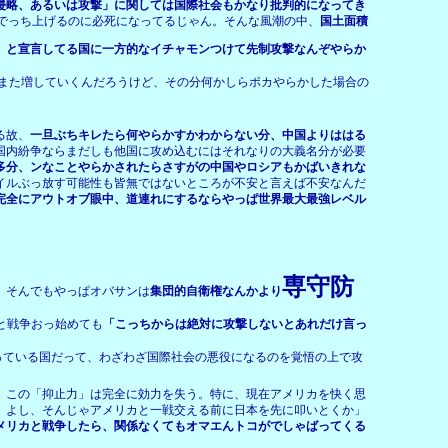
侵略、あるいは攻撃」に関しては国際社会もかなり批判的になってき
でっち上げるのに必死になってるじゃん。そんな風潮の中、
国土面積
」と宣言してる国に一方的なイチャモンつけて先制攻撃なんぞやらか
また増していくんだろうけど、その分何かしらポカやらかした場合の
る故、
一旦ぶちキレたら何やらかすかわからない分、中国よりははる
国内紛争ならまだしも他国に攻め込むにはそれなりの大義名分が必要
多分、ンなことやらかされたらさすがの中国やロシアもかばいきれな
イルぶっ放す可能性も皆無ではないところが不安と言えば不安なんだ
完全にアウトオブ眼中、道連れにするならやっぱ世界最大最強レベル
専守防
、そんでもやっぱオバサンは
集団的自衛権なんかより
と戦争おっ始めても
「こっちからは絶対に攻撃しないとあれだけ言っ
っている国だって、わざわざ国際社会の悪役になるのを覚悟の上で攻
、この「抑止力」は完全に効力を失う。特に、現在アメリカを快く思
 よし、そんじゃアメリカと一戦交える前に日本を先に叩いとくか」
メリカと戦争したら、関係なくてもオマエんトコがでしゃばってくる