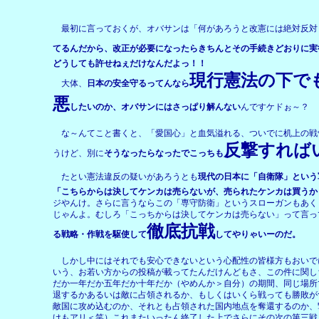
最初に言っておくが、オバサンは「何があろうと改憲には絶対反対
てるんだから、改正が必要になったらきちんとその手続きどおりに実
どうしても許せねぇだけなんだよっ！！
現行憲法の下で
大体、
日本の安全守るってんなら
悪
したいのか、オバサンにはさっぱり解んない
んですケドぉ～？
な～んてこと書くと、「愛国心」と血気溢れる、ついでに机上の戦
反撃すれば
うけど、別に
そうなったらなったでこっちも
たとい憲法違反の疑いがあろうとも
現代の日本に「自衛隊」という
「こちらからは決してケンカは売らないが、売られたケンカは買うか
ジやんけ。さらに言うならこの「専守防衛」というスローガンもあく
じゃんよ。むしろ「こっちからは決してケンカは売らない」って言っ
徹底抗戦
る戦略・作戦を駆使して
してやりゃいーのだ。
しかし中にはそれでも安心できないという心配性の皆様方もおいで
いう、お若い方からの投稿が載ってたんだけんどもさ、この件に関し
だか一年だか五年だか十年だか（やめんか＞自分）の期間、同じ場所
退するかあるいは敵に占領されるか、もしくはいくら戦っても勝敗が
敵国に攻め込むのか、それとも占領された国内地点を奪還するのか、
けもアリ＜笑）これまたいったん終了した上でさらにその次の第三戦