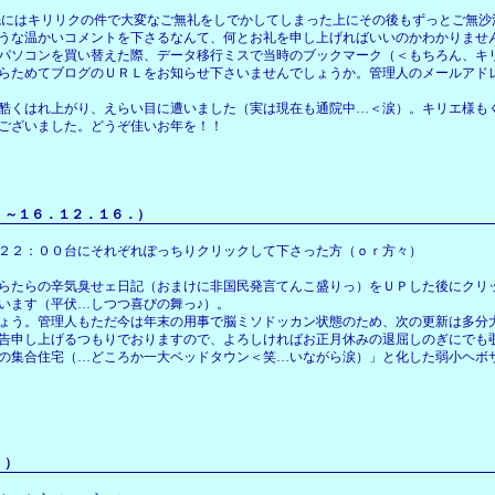
にはキリリクの件で大変なご無礼をしでかしてしまった上にその後もずっとご無沙
うな温かいコメントを下さるなんて、何とお礼を申し上げればいいのかわかりませ
パソコンを買い替えた際、データ移行ミスで当時のブックマーク（＜もちろん、キ
らためてブログのＵＲＬをお知らせ下さいませんでしょうか。管理人のメールアド
酷くはれ上がり、えらい目に遭いました（実は現在も通院中…＜涙）。キリエ様も
ございました。どうぞ佳いお年を！！
～１６．１２．１６．）
２２：００台にそれぞれぽっちりクリックして下さった方（ｏｒ方々）
らたらの辛気臭せェ日記（おまけに非国民発言てんこ盛りっ）をＵＰした後にクリ
います（平伏…しつつ喜びの舞っ♪）。
ょう。管理人もただ今は年末の用事で脳ミソドッカン状態のため、次の更新は多分
告申し上げるつもりでおりますので、よろしければお正月休みの退屈しのぎにでも
の集合住宅（…どころか一大ベッドタウン＜笑…いながら涙）」と化した弱小ヘボ
．）