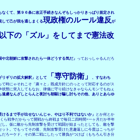
もなくて、第９６条に改正手続きなんぞもしっかりきっぱり規定され
現政権のルール違反
視して己が我を通しまくる
が
以下の「ズル」をしてまで憲法改
国や北朝鮮に攻撃されたら一体どうする気だ」
っておっしゃるんだろ
「専守防衛」
ギリギリの拡大解釈」として
、すなわち
って時にゃそれこそ「粛々と」既成方針にのっとって対応するのがス
争状態に突入してもなお、律儀に守り続けなきゃならんモンでもねぇ
も遠慮なんざしとらんと夜討ち朝駆け騙し討ちその他、ありとあらゆ
受けるまで手が出せないんじゃ、やはり不利ではないか」
とか何とか
くら戦争だからって開戦から終戦まで毎日二四時間×一ヶ月だか半年
だし。仮に敵から先制攻撃を受けて戦闘が始まったとしても、敵を撃
セット。でもってその後、先制攻撃受けた意趣返しに今度はこっちが
んだろーケド、その第二戦にしたって勝負がつけば（もちろん引き分