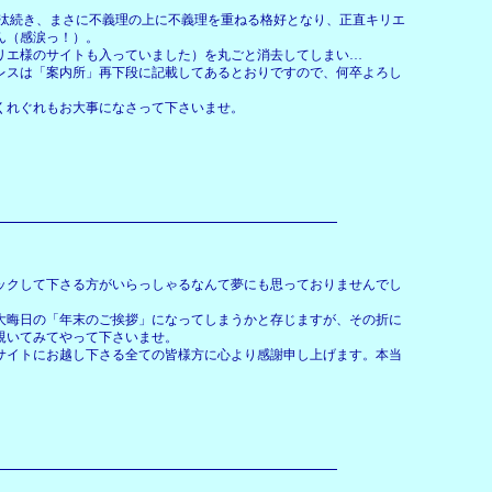
汰続き、まさに不義理の上に不義理を重ねる格好となり、正直キリエ
ん（感涙っ！）。
リエ様のサイトも入っていました）を丸ごと消去してしまい…
レスは「案内所」再下段に記載してあるとおりですので、何卒よろし
くれぐれもお大事になさって下さいませ。
ックして下さる方がいらっしゃるなんて夢にも思っておりませんでし
大晦日の「年末のご挨拶」になってしまうかと存じますが、その折に
覗いてみてやって下さいませ。
サイトにお越し下さる全ての皆様方に心より感謝申し上げます。本当