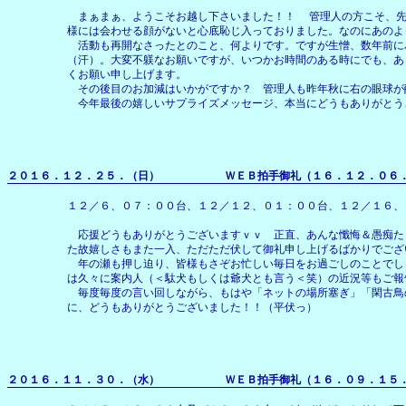
まぁまぁ、ようこそお越し下さいました！！ 管理人の方こそ、先
様には会わせる顔がないと心底恥じ入っておりました。なのにあのよ
活動も再開なさったとのこと、何よりです。ですが生憎、数年前に
（汗）。大変不躾なお願いですが、いつかお時間のある時にでも、あ
くお願い申し上げます。
その後目のお加減はいかがですか？ 管理人も昨年秋に右の眼球が
今年最後の嬉しいサプライズメッセージ、本当にどうもありがとう
２０１６．１２．２５．（日） ＷＥＢ拍手御礼（１６．１２．０６．
１２／６、０７：００台、１２／１２、０１：００台、１２／１６、
応援どうもありがとうございますｖｖ 正直、あんな懺悔＆愚痴た
た故嬉しさもまた一入、ただただ伏して御礼申し上げるばかりでござ
年の瀬も押し迫り、皆様もさぞお忙しい毎日をお過ごしのことでし
は久々に案内人（＜駄犬もしくは爺犬とも言う＜笑）の近況等もご報
毎度毎度の言い回しながら、もはや「ネットの場所塞ぎ」「閑古鳥
に、どうもありがとうございました！！（平伏っ）
２０１６．１１．３０．（水） ＷＥＢ拍手御礼（１６．０９．１５