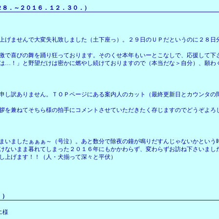
．～２０１６．１２．３０．）
上げませんで大変失礼致しました（土下座っ）。２９日のＵＰだというのに２８日
激で喜びの舞を踊り狂っております。そのくせ本年もいーとこなしで、応援して下
は…！」と野望だけは密かに燃やし続けておりますので（本当だな＞自分）、願わ
申し訳ありません。ＴＯＰページにある案内人のカット（最終更新日とカウンタの
拶を兼ねてそちら様の拍手にコメントさせていただきたく存じますのでどうぞよろ
まいましたぁぁぁ～（号泣）。あと数分で除夜の鐘が鳴りだすんじゃないかという
けないまま暮れてしまった２０１６年にもかかわらず、変わらずお訪ね下さいまし
し上げます！！（人・犬揃って深々と平伏）
．）
エ様