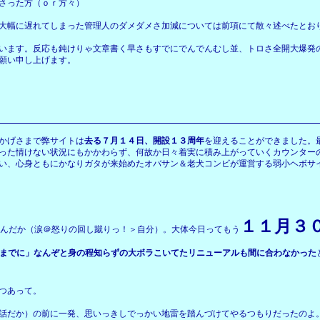
さった方（ｏｒ方々）
大幅に遅れてしまった管理人のダメダメさ加減については前項にて散々述べたとお
います。反応も鈍けりゃ文章書く早さもすでにでんでんむし並、トロさ全開大爆発
願い申し上げます。
かげさまで弊サイトは
去る７月１４日、開設１３周年
を迎えることができました。
った情けない状況にもかかわらず、何故か日々着実に積み上がっていくカウンター
い、心身ともにかなりガタが来始めたオバサン＆老犬コンビが運営する弱小ヘボサ
１１月３
るんだか（涙＠怒りの回し蹴りっ！＞自分）。大体今日ってもう
までに」なんぞと身の程知らずの大ボラこいてたリニューアルも間に合わなかった
つあって。
話だか）の前に一発、思いっきしでっかい地雷を踏んづけてやるつもりだったのよ