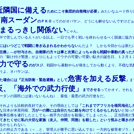
近隣国に備える
ためにこそ集団的自衛権が必要」
みたいなムード作り
・南スーダン
のＰＫＯ
ってのがオバサン、どうにも解せないんですけど
まるっきし関係ない
じゃん。
中で苦しんでいる人々がいる以上、一日でも早く戦いを終わらせるべく国連に協力
にはいつどこで戦闘に巻き込まれるかわからない
んだよ？ しかも今回からは新た
任務」―が付与され、自衛隊の方々は事と次第によっちゃ自ら戦闘や暴動の真った
の「駆け付け警護」がよりにもよってウチの可愛い可愛い駄犬の誕生日、１２月１
力で守る
のがスジ
、戦闘やら暴動やらが発生してから動くより、不穏な気
うよ、オバサンは。
危害を加える反撃
た場合には『正当防衛・緊急避難』として
」
ま
反、「海外での武力行使」
までさせる
ってかオイ。それも
ーダンの国民には違いないもんね）、最低・最悪の武力行使をだ。
それよりも比較的良好であり、その理由としては
「これまでアフリカを植民地化し
な日本が米英同様、
万が一の際には自分たちに銃を向けてくるかもしれない
と知っ
無事任務を遂行したとしても―相手方の誰かを殺傷してしまったら…。正当防衛だ
てきたくせに私の大切な家族（友人、仲間、同胞）を殺した」という恨みと嘆きの
るかもしれない。
上の抑止力である（＜…と、管理人が勝手に思い込んでる）一方的な被害者ヅラ」